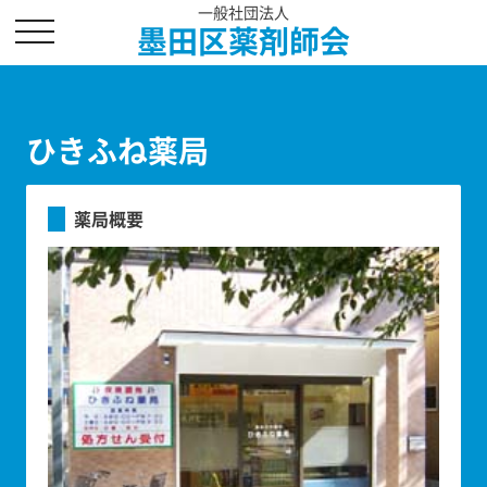
一般社団法人
toggle
墨田区薬剤師会
navigation
ひきふね薬局
薬局概要