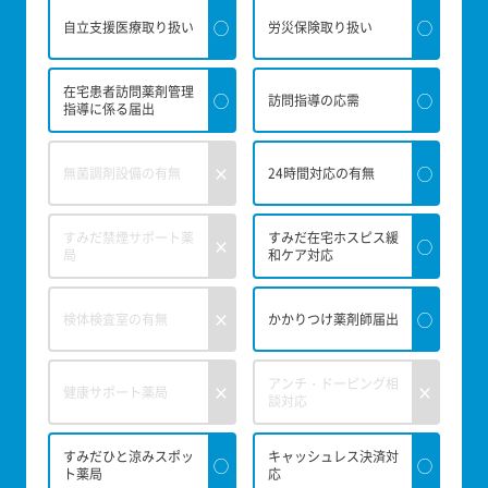
◯
◯
自立支援医療取り扱い
労災保険取り扱い
在宅患者訪問薬剤管理
◯
◯
訪問指導の応需
指導に係る届出
×
◯
無菌調剤設備の有無
24時間対応の有無
すみだ禁煙サポート薬
すみだ在宅ホスピス緩
×
◯
局
和ケア対応
×
◯
検体検査室の有無
かかりつけ薬剤師届出
アンチ・ドーピング相
×
×
健康サポート薬局
談対応
すみだひと涼みスポッ
キャッシュレス決済対
◯
◯
ト薬局
応