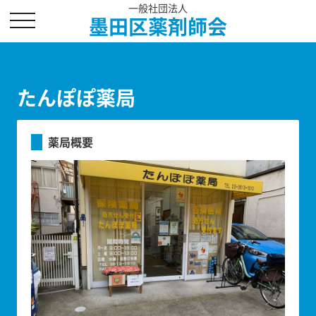
一般社団法人
toggle
墨田区薬剤師会
navigation
たんぽぽ薬局
薬局概要