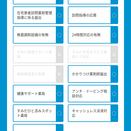
在宅患者訪問薬剤管理
◯
◯
訪問指導の応需
指導に係る届出
◯
◯
無菌調剤設備の有無
24時間対応の有無
すみだ禁煙サポート薬
すみだ在宅ホスピス緩
×
×
局
和ケア対応
×
◯
検体検査室の有無
かかりつけ薬剤師届出
アンチ・ドーピング相
◯
◯
健康サポート薬局
談対応
すみだひと涼みスポッ
キャッシュレス決済対
◯
◯
ト薬局
応